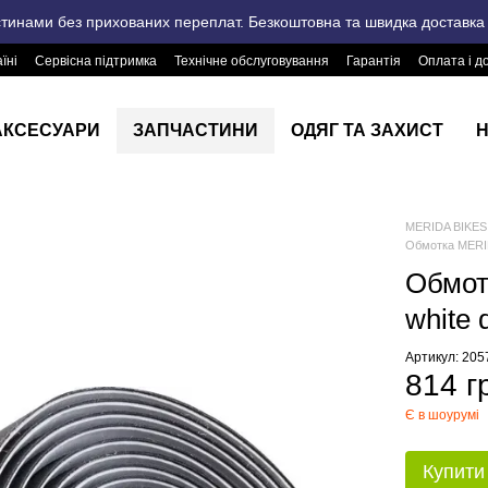
стинами без прихованих переплат. Безкоштовна та швидка доставка п
їні
Сервісна підтримка
Технічне обслуговування
Гарантія
Оплата і д
АКСЕСУАРИ
ЗАПЧАСТИНИ
ОДЯГ ТА ЗАХИСТ
Н
MERIDA BIKES 
Обмотка MERID
Обмот
white 
Артикул: 20
814 г
Є в шоурумі
Купити