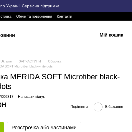
о Україні. Сервісна підтримка
оставка
Обмін та повернення
Контакти
Мій кошик
овини
Ukraine
ЗАПЧАСТИНИ
Обмотка
A SOFT Microfiber black-white dots
ка MERIDA SOFT Microfiber black-
dots
57006317
Написати відгук
рн
Порівняти
В бажання
Розстрочка або частинами