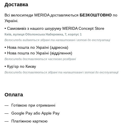
Доставка
Всі велосипеди MERIDA доставляються
БЕЗКОШТОВНО
по
Україні.
• Самовивіз з нашого шоуруму MERIDA Concept Store
Київ, вулиця Оболонська Набережна, 7, корпус 1
Велосипеди видаються зібрані та налаштовані і готові до експлуатаці
• Нова пошта по Україні (адресна)
• Нова пошта по Україні (відділення)
Велосипеди доставляються частково розібрані
• Кур'єр по Києву
Велосипеди доставляються зібрані та налаштовані і готові до експлуатації
Оплата
Готівкою при отриманні
Google Pay або Apple Pay
Платіжною карткою