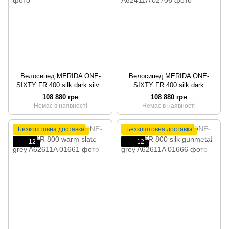
Велосипед MERIDA ONE-
Велосипед MERIDA ONE-
SIXTY FR 400 silk dark silver
SIXTY FR 400 silk dark
(grey/black)
strawberry (grey/blk)
108 880 грн
108 880 грн
Немає в наявності
Немає в наявності
Безкоштовна доставка
Безкоштовна доставка
12
12