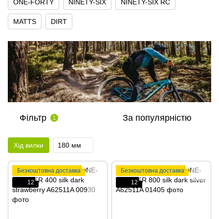
ONE-FORTY
NINETY-SIX
NINETY-SIX RC
MATTS
DIRT
Фільтр
За популярністю
1
Хід вилки
180 мм
Безкоштовна доставка
Безкоштовна доставка
12
12