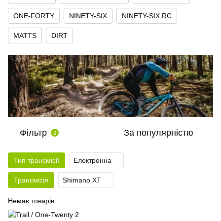
ONE-FORTY
NINETY-SIX
NINETY-SIX RC
MATTS
DIRT
Фільтр
За популярністю
2
Тип трансмісії
Електронна
Трансмісія
Shimano XT
Немає товарів