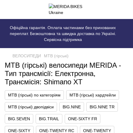
Офіційна гарантія. Оплата частинами без прихованих
переплат. Безкоштовна та швидка доставка по Україні.
Сервісна підтримка
ВЕЛОСИПЕДИ
MTB (гірські)
MTB (гірські) велосипеди MERIDA -
Тип трансмісії: Електронна,
Трансмісія: Shimano XT
MTB (гірські) по категоріям
MTB (гірські) хардтейли
MTB (гірські) двопідвіси
BIG.NINE
BIG.NINE TR
BIG.SEVEN
BIG.TRAIL
ONE-SIXTY FR
ONE-SIXTY
ONE-TWENTY RC
ONE-TWENTY