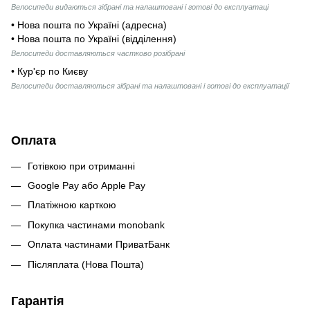
Велосипеди видаються зібрані та налаштовані і готові до експлуатаці
• Нова пошта по Україні (адресна)
• Нова пошта по Україні (відділення)
Велосипеди доставляються частково розібрані
• Кур'єр по Києву
Велосипеди доставляються зібрані та налаштовані і готові до експлуатації
Оплата
Готівкою при отриманні
Google Pay або Apple Pay
Платіжною карткою
Покупка частинами monobank
Оплата частинами ПриватБанк
Післяплата (Нова Пошта)
Гарантія