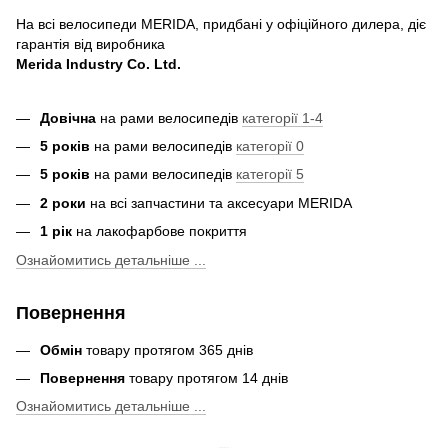
На всі велосипеди MERIDA, придбані у офіційного дилера, діє
гарантія від виробника
Merida Industry Co. Ltd.
Довічна
на рами велосипедів
категорії 1-4
5 років
на рами велосипедів
категорії 0
5 років
на рами велосипедів
категорії 5
2 роки
на всі запчастини та аксесуари MERIDA
1 рік
на лакофарбове покриття
Ознайомитись детальніше ...
Повернення
Обмін
товару протягом 365 днів
Повернення
товару протягом 14 днів
Ознайомитись детальніше ...