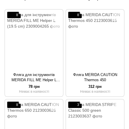
8
8
Фляга для інструментів
Фляга MERIDA CAUTION
MERIDA FILL ME Helper L
Thermos 450
(19.5 cm)
78 грн
312 грн
Немає в наявності
Немає в наявності
8
3