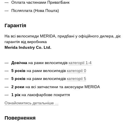
Оплата частинами ПриватБанк
Післяплата (Нова Пошта)
Гарантія
На всі велосипеди MERIDA, придбані у офіційного дилера, діє
гарантія від виробника
Merida Industry Co. Ltd.
Довічна
на рами велосипедів
категорії 1-4
5 років
на рами велосипедів
категорії 0
5 років
на рами велосипедів
категорії 5
2 роки
на всі запчастини та аксесуари MERIDA
1 рік
на лакофарбове покриття
Ознайомитись детальніше ...
Повернення