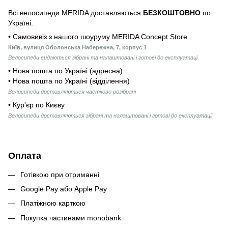
Всі велосипеди MERIDA доставляються
БЕЗКОШТОВНО
по
Україні.
• Самовивіз з нашого шоуруму MERIDA Concept Store
Київ, вулиця Оболонська Набережна, 7, корпус 1
Велосипеди видаються зібрані та налаштовані і готові до експлуатаці
• Нова пошта по Україні (адресна)
• Нова пошта по Україні (відділення)
Велосипеди доставляються частково розібрані
• Кур'єр по Києву
Велосипеди доставляються зібрані та налаштовані і готові до експлуатації
Оплата
Готівкою при отриманні
Google Pay або Apple Pay
Платіжною карткою
Покупка частинами monobank